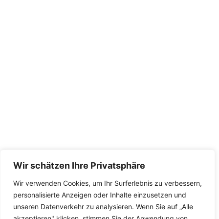
Leistungen
Fassadenrenovierung
Bodenbeläge
Innensanierung
Dach
Kontakt
Friederike-Franck-Str. 14
74369 Löchgau
07143-40 80 930
info@deli-malermeister.de
Wir schätzen Ihre Privatsphäre
Information
Wir verwenden Cookies, um Ihr Surferlebnis zu verbessern,
Impressum
personalisierte Anzeigen oder Inhalte einzusetzen und
Datenschutz
unseren Datenverkehr zu analysieren. Wenn Sie auf „Alle
akzeptieren" klicken, stimmen Sie der Anwendung von